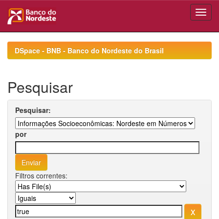
Skip
navigation
DSpace - BNB - Banco do Nordeste do Brasil
Pesquisar
Pesquisar:
por
Filtros correntes: