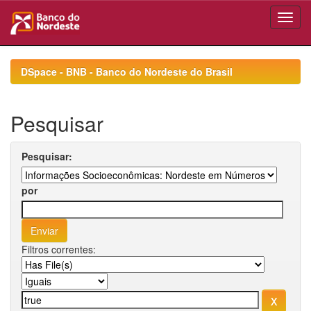
Skip
navigation
DSpace - BNB - Banco do Nordeste do Brasil
Pesquisar
Pesquisar:
por
Filtros correntes: