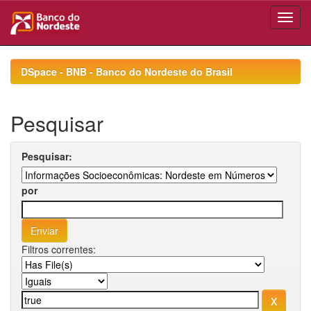
Skip
navigation
DSpace - BNB - Banco do Nordeste do Brasil
Pesquisar
Pesquisar:
por
Filtros correntes: