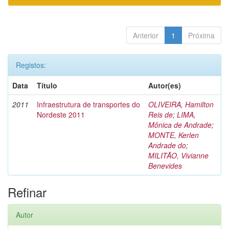
Anterior
1
Próxima
Registos:
Data
Título
Autor(es)
2011
Infraestrutura de transportes do
OLIVEIRA, Hamilton
Nordeste 2011
Reis de
;
LIMA,
Mônica de Andrade
;
MONTE, Kerlen
Andrade do
;
MILITÃO, Vivianne
Benevides
Refinar
Autor