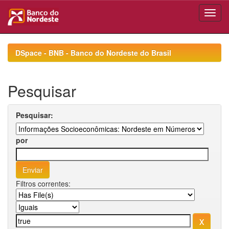
Skip
navigation
DSpace - BNB - Banco do Nordeste do Brasil
Pesquisar
Pesquisar:
por
Filtros correntes: