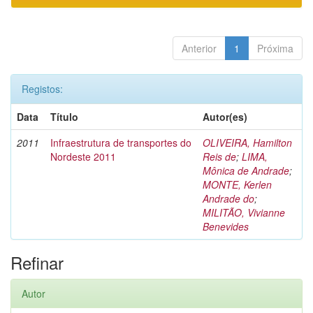
Anterior
1
Próxima
Registos:
Data
Título
Autor(es)
2011
Infraestrutura de transportes do
OLIVEIRA, Hamilton
Nordeste 2011
Reis de
;
LIMA,
Mônica de Andrade
;
MONTE, Kerlen
Andrade do
;
MILITÃO, Vivianne
Benevides
Refinar
Autor