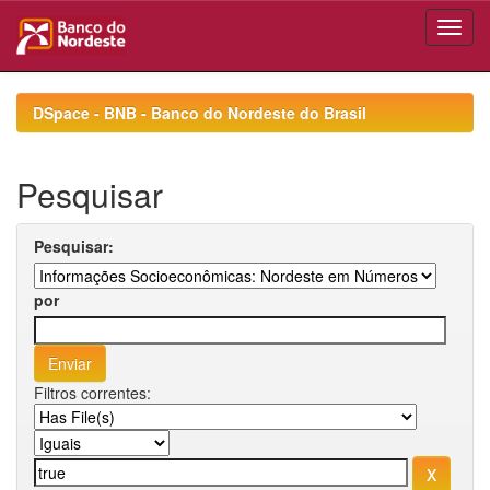
Skip
navigation
DSpace - BNB - Banco do Nordeste do Brasil
Pesquisar
Pesquisar:
por
Filtros correntes: