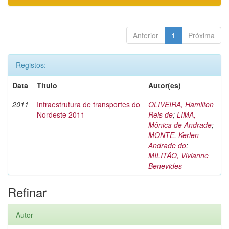
Anterior
1
Próxima
Registos:
Data
Título
Autor(es)
2011
Infraestrutura de transportes do
OLIVEIRA, Hamilton
Nordeste 2011
Reis de
;
LIMA,
Mônica de Andrade
;
MONTE, Kerlen
Andrade do
;
MILITÃO, Vivianne
Benevides
Refinar
Autor