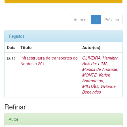
Anterior
1
Próxima
Registos:
Data
Título
Autor(es)
2011
Infraestrutura de transportes do
OLIVEIRA, Hamilton
Nordeste 2011
Reis de
;
LIMA,
Mônica de Andrade
;
MONTE, Kerlen
Andrade do
;
MILITÃO, Vivianne
Benevides
Refinar
Autor