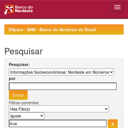
Skip
navigation
DSpace - BNB - Banco do Nordeste do Brasil
Pesquisar
Pesquisar:
por
Filtros correntes: