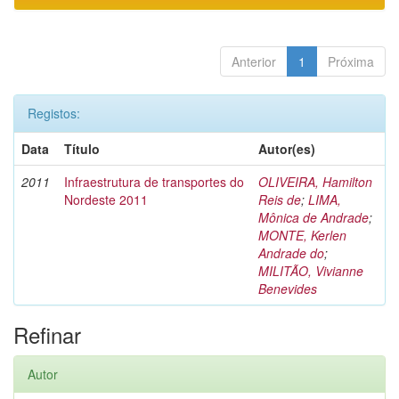
Anterior
1
Próxima
Registos:
Data
Título
Autor(es)
2011
Infraestrutura de transportes do
OLIVEIRA, Hamilton
Nordeste 2011
Reis de
;
LIMA,
Mônica de Andrade
;
MONTE, Kerlen
Andrade do
;
MILITÃO, Vivianne
Benevides
Refinar
Autor