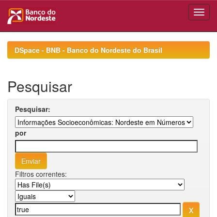
Skip
navigation
DSpace - BNB - Banco do Nordeste do Brasil
Pesquisar
Pesquisar:
por
Filtros correntes: