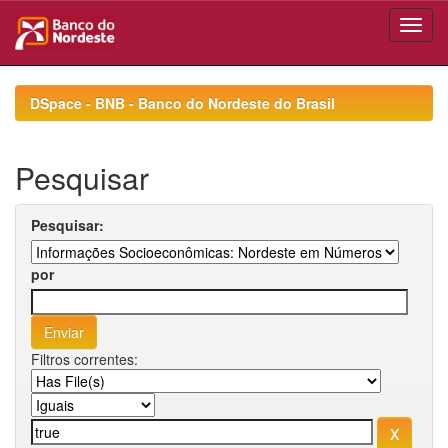
Skip
navigation
DSpace - BNB - Banco do Nordeste do Brasil
Pesquisar
Pesquisar:
por
Filtros correntes: