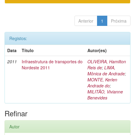
Anterior
1
Próxima
Registos:
Data
Título
Autor(es)
2011
Infraestrutura de transportes do
OLIVEIRA, Hamilton
Nordeste 2011
Reis de
;
LIMA,
Mônica de Andrade
;
MONTE, Kerlen
Andrade do
;
MILITÃO, Vivianne
Benevides
Refinar
Autor