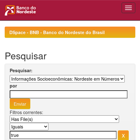
Skip
navigation
DSpace - BNB - Banco do Nordeste do Brasil
Pesquisar
Pesquisar:
por
Filtros correntes: