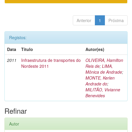
Anterior
1
Próxima
Registos:
Data
Título
Autor(es)
2011
Infraestrutura de transportes do
OLIVEIRA, Hamilton
Nordeste 2011
Reis de
;
LIMA,
Mônica de Andrade
;
MONTE, Kerlen
Andrade do
;
MILITÃO, Vivianne
Benevides
Refinar
Autor