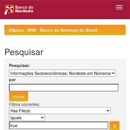
Skip
navigation
DSpace - BNB - Banco do Nordeste do Brasil
Pesquisar
Pesquisar:
por
Filtros correntes: