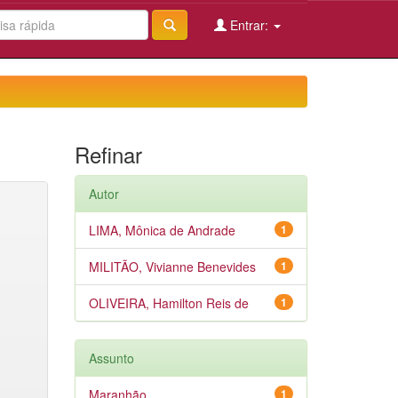
Entrar:
Refinar
Autor
LIMA, Mônica de Andrade
1
MILITÃO, Vivianne Benevides
1
OLIVEIRA, Hamilton Reis de
1
Assunto
Maranhão
1