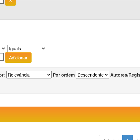
or:
Por ordem
Autores/Regi