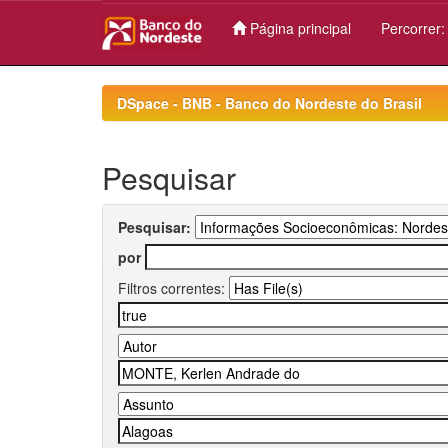
Página principal
Percorrer
Skip
navigation
DSpace - BNB - Banco do Nordeste do Brasil
Pesquisar
Pesquisar:
por
Filtros correntes: