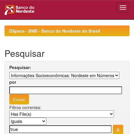
Skip
navigation
DSpace - BNB - Banco do Nordeste do Brasil
Pesquisar
Pesquisar:
por
Filtros correntes: