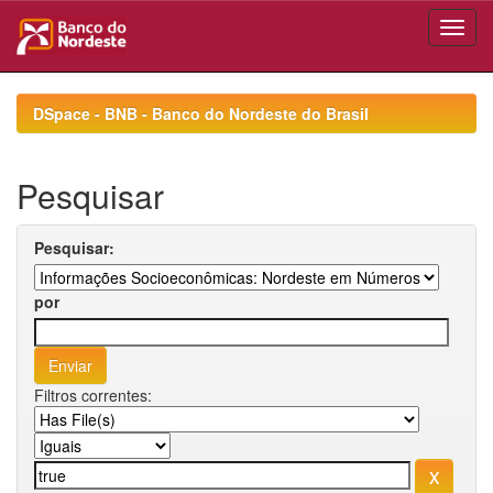
Skip
navigation
DSpace - BNB - Banco do Nordeste do Brasil
Pesquisar
Pesquisar:
por
Filtros correntes: