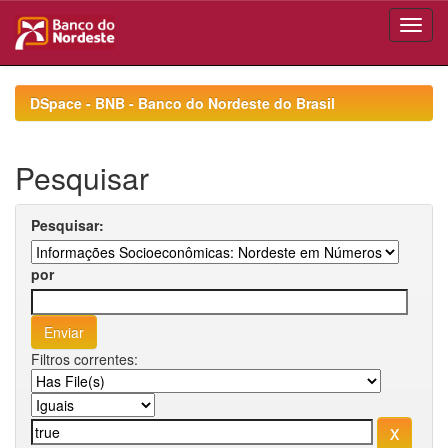
Skip
navigation
DSpace - BNB - Banco do Nordeste do Brasil
Pesquisar
Pesquisar:
por
Filtros correntes: