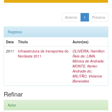
Anterior
1
Próxima
Registos:
Data
Título
Autor(es)
2011
Infraestrutura de transportes do
OLIVEIRA, Hamilton
Nordeste 2011
Reis de
;
LIMA,
Mônica de Andrade
;
MONTE, Kerlen
Andrade do
;
MILITÃO, Vivianne
Benevides
Refinar
Autor