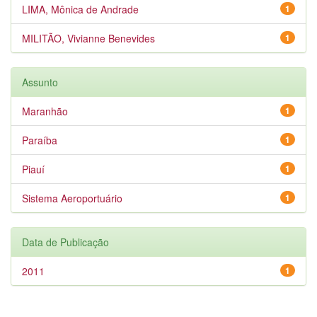
LIMA, Mônica de Andrade
1
MILITÃO, Vivianne Benevides
1
Assunto
Maranhão
1
Paraíba
1
Piauí
1
Sistema Aeroportuário
1
Data de Publicação
2011
1