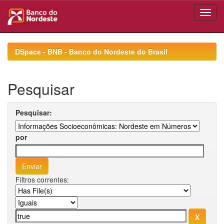
Skip
navigation
DSpace - BNB - Banco do Nordeste do Brasil
Pesquisar
Pesquisar:
por
Filtros correntes: