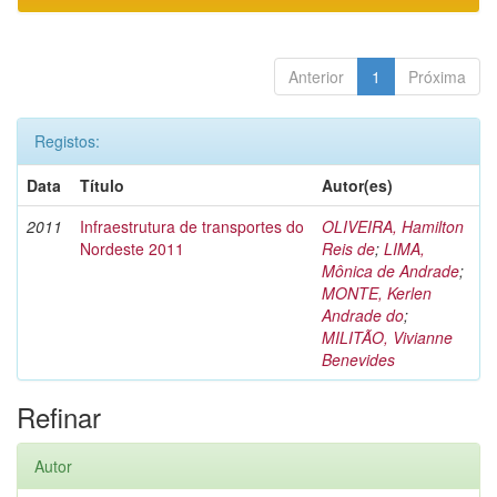
Anterior
1
Próxima
Registos:
Data
Título
Autor(es)
2011
Infraestrutura de transportes do
OLIVEIRA, Hamilton
Nordeste 2011
Reis de
;
LIMA,
Mônica de Andrade
;
MONTE, Kerlen
Andrade do
;
MILITÃO, Vivianne
Benevides
Refinar
Autor