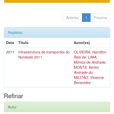
Anterior
1
Próxima
Registos:
Data
Título
Autor(es)
2011
Infraestrutura de transportes do
OLIVEIRA, Hamilton
Nordeste 2011
Reis de
;
LIMA,
Mônica de Andrade
;
MONTE, Kerlen
Andrade do
;
MILITÃO, Vivianne
Benevides
Refinar
Autor