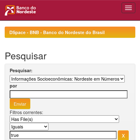
Skip
navigation
DSpace - BNB - Banco do Nordeste do Brasil
Pesquisar
Pesquisar:
por
Filtros correntes: