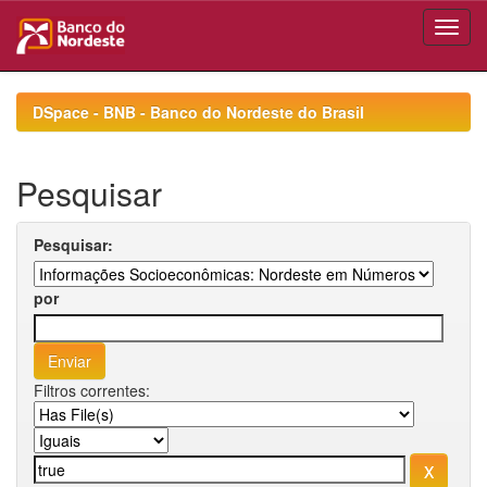
Skip
navigation
DSpace - BNB - Banco do Nordeste do Brasil
Pesquisar
Pesquisar:
por
Filtros correntes: