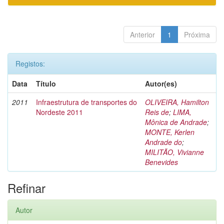
Anterior
1
Próxima
Registos:
Data
Título
Autor(es)
2011
Infraestrutura de transportes do
OLIVEIRA, Hamilton
Nordeste 2011
Reis de
;
LIMA,
Mônica de Andrade
;
MONTE, Kerlen
Andrade do
;
MILITÃO, Vivianne
Benevides
Refinar
Autor