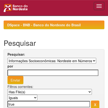
Skip
navigation
DSpace - BNB - Banco do Nordeste do Brasil
Pesquisar
Pesquisar:
por
Filtros correntes: