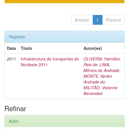
Anterior
1
Próxima
Registos:
Data
Título
Autor(es)
2011
Infraestrutura de transportes do
OLIVEIRA, Hamilton
Nordeste 2011
Reis de
;
LIMA,
Mônica de Andrade
;
MONTE, Kerlen
Andrade do
;
MILITÃO, Vivianne
Benevides
Refinar
Autor