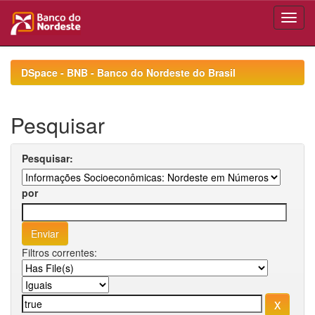
Skip
navigation
DSpace - BNB - Banco do Nordeste do Brasil
Pesquisar
Pesquisar:
por
Filtros correntes: