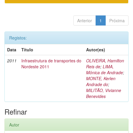
Anterior
1
Próxima
Registos:
Data
Título
Autor(es)
2011
Infraestrutura de transportes do
OLIVEIRA, Hamilton
Nordeste 2011
Reis de
;
LIMA,
Mônica de Andrade
;
MONTE, Kerlen
Andrade do
;
MILITÃO, Vivianne
Benevides
Refinar
Autor