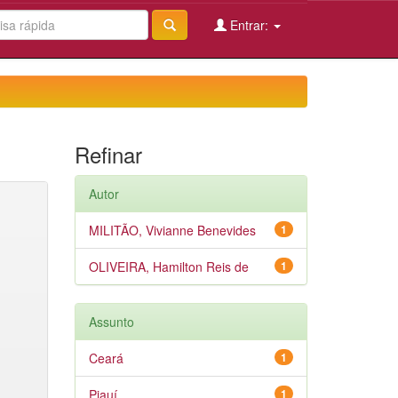
Entrar:
Refinar
Autor
MILITÃO, Vivianne Benevides
1
OLIVEIRA, Hamilton Reis de
1
Assunto
Ceará
1
Piauí
1