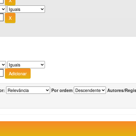
or:
Por ordem
Autores/Regi