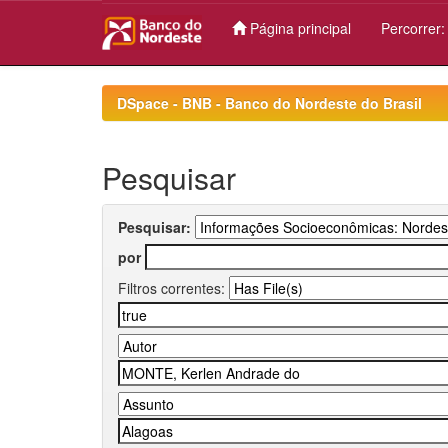
Página principal
Percorrer
Skip
navigation
DSpace - BNB - Banco do Nordeste do Brasil
Pesquisar
Pesquisar:
por
Filtros correntes: