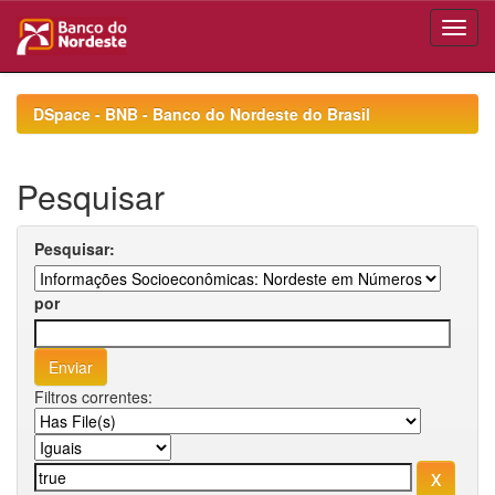
Skip
navigation
DSpace - BNB - Banco do Nordeste do Brasil
Pesquisar
Pesquisar:
por
Filtros correntes: