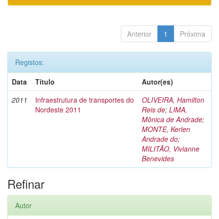
Anterior
1
Próxima
Registos:
Data
Título
Autor(es)
2011
Infraestrutura de transportes do
OLIVEIRA, Hamilton
Nordeste 2011
Reis de
;
LIMA,
Mônica de Andrade
;
MONTE, Kerlen
Andrade do
;
MILITÃO, Vivianne
Benevides
Refinar
Autor