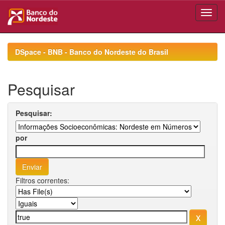
Skip
navigation
DSpace - BNB - Banco do Nordeste do Brasil
Pesquisar
Pesquisar:
por
Filtros correntes: