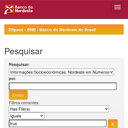
Skip
navigation
DSpace - BNB - Banco do Nordeste do Brasil
Pesquisar
Pesquisar:
por
Filtros correntes: