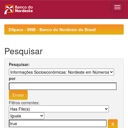
Skip
navigation
DSpace - BNB - Banco do Nordeste do Brasil
Pesquisar
Pesquisar:
por
Filtros correntes: