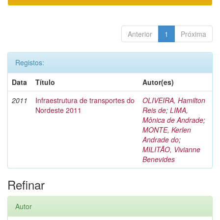
Anterior
1
Próxima
Registos:
Data
Título
Autor(es)
2011
Infraestrutura de transportes do
OLIVEIRA, Hamilton
Nordeste 2011
Reis de
;
LIMA,
Mônica de Andrade
;
MONTE, Kerlen
Andrade do
;
MILITÃO, Vivianne
Benevides
Refinar
Autor