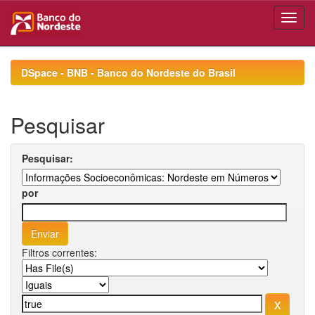
Skip
navigation
DSpace - BNB - Banco do Nordeste do Brasil
Pesquisar
Pesquisar:
por
Filtros correntes: