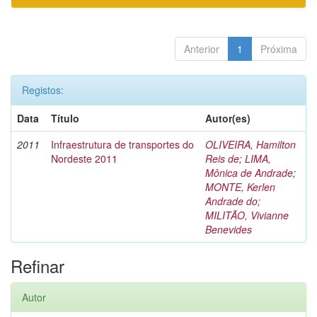
Anterior
1
Próxima
Registos:
Data
Título
Autor(es)
2011
Infraestrutura de transportes do
OLIVEIRA, Hamilton
Nordeste 2011
Reis de
;
LIMA,
Mônica de Andrade
;
MONTE, Kerlen
Andrade do
;
MILITÃO, Vivianne
Benevides
Refinar
Autor