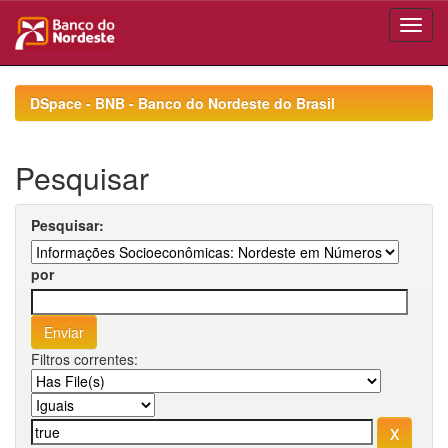
Skip
navigation
DSpace - BNB - Banco do Nordeste do Brasil
Pesquisar
Pesquisar:
por
Filtros correntes: