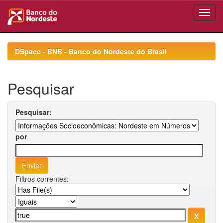
Skip
navigation
DSpace - BNB - Banco do Nordeste do Brasil
Pesquisar
Pesquisar:
por
Filtros correntes: