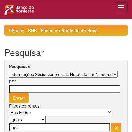
Skip
navigation
DSpace - BNB - Banco do Nordeste do Brasil
Pesquisar
Pesquisar:
por
Filtros correntes: