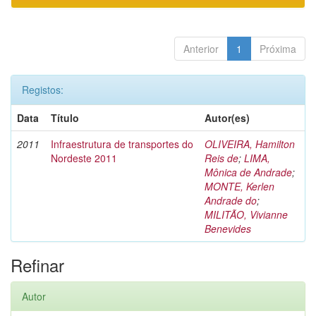
Anterior
1
Próxima
Registos:
Data
Título
Autor(es)
2011
Infraestrutura de transportes do
OLIVEIRA, Hamilton
Nordeste 2011
Reis de
;
LIMA,
Mônica de Andrade
;
MONTE, Kerlen
Andrade do
;
MILITÃO, Vivianne
Benevides
Refinar
Autor