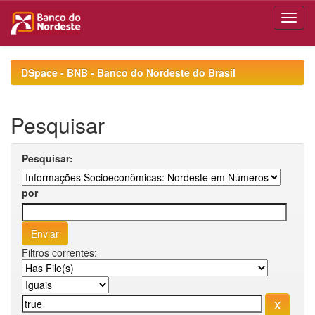
Skip
navigation
DSpace - BNB - Banco do Nordeste do Brasil
Pesquisar
Pesquisar:
por
Filtros correntes: