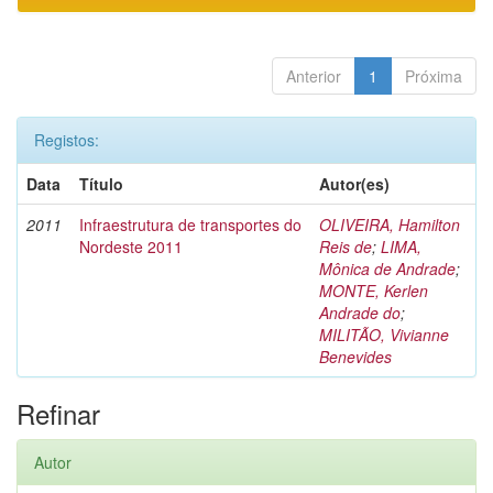
Anterior
1
Próxima
Registos:
Data
Título
Autor(es)
2011
Infraestrutura de transportes do
OLIVEIRA, Hamilton
Nordeste 2011
Reis de
;
LIMA,
Mônica de Andrade
;
MONTE, Kerlen
Andrade do
;
MILITÃO, Vivianne
Benevides
Refinar
Autor