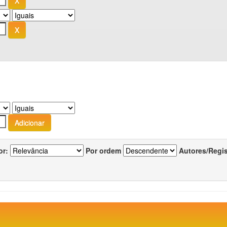
or:
Por ordem
Autores/Regi