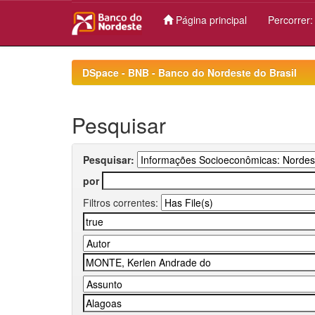
Página principal
Percorrer
Skip
navigation
DSpace - BNB - Banco do Nordeste do Brasil
Pesquisar
Pesquisar:
por
Filtros correntes: