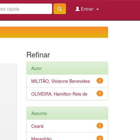
Entrar:
Refinar
Autor
MILITÃO, Vivianne Benevides
1
OLIVEIRA, Hamilton Reis de
1
Assunto
Ceará
1
Maranhão
1