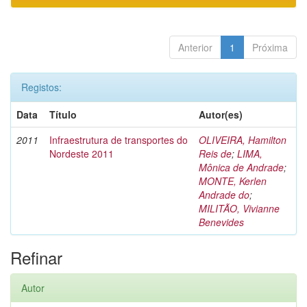
Anterior
1
Próxima
Registos:
Data
Título
Autor(es)
2011
Infraestrutura de transportes do
OLIVEIRA, Hamilton
Nordeste 2011
Reis de
;
LIMA,
Mônica de Andrade
;
MONTE, Kerlen
Andrade do
;
MILITÃO, Vivianne
Benevides
Refinar
Autor