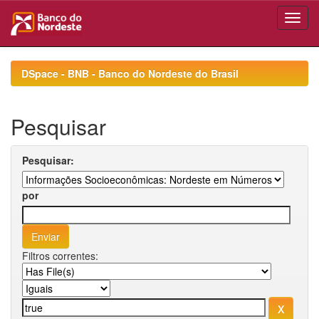
Skip
navigation
DSpace - BNB - Banco do Nordeste do Brasil
Pesquisar
Pesquisar:
por
Filtros correntes: