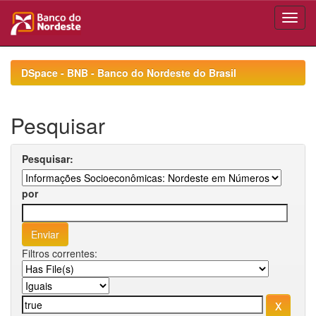
Skip
navigation
DSpace - BNB - Banco do Nordeste do Brasil
Pesquisar
Pesquisar:
por
Filtros correntes: