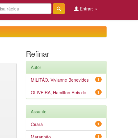
Entrar:
Refinar
Autor
MILITÃO, Vivianne Benevides
1
OLIVEIRA, Hamilton Reis de
1
Assunto
Ceará
1
Maranhão
1