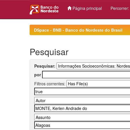
Página principal
Percorrer
Skip
navigation
DSpace - BNB - Banco do Nordeste do Brasil
Pesquisar
Pesquisar:
por
Filtros correntes: