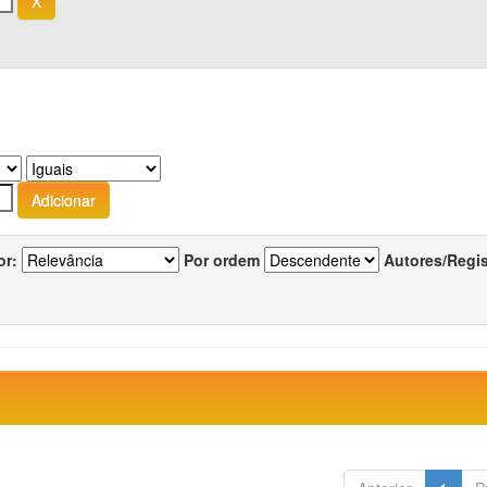
or:
Por ordem
Autores/Regi