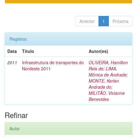
Anterior
1
Próxima
Registos:
Data
Título
Autor(es)
2011
Infraestrutura de transportes do
OLIVEIRA, Hamilton
Nordeste 2011
Reis de
;
LIMA,
Mônica de Andrade
;
MONTE, Kerlen
Andrade do
;
MILITÃO, Vivianne
Benevides
Refinar
Autor