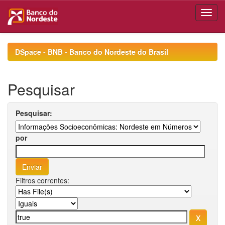
Skip
navigation
DSpace - BNB - Banco do Nordeste do Brasil
Pesquisar
Pesquisar:
por
Filtros correntes: