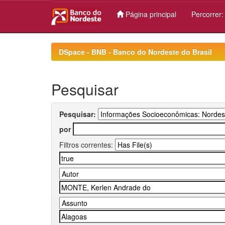
Página principal
Percorrer
Skip
navigation
DSpace - BNB - Banco do Nordeste do Brasil
Pesquisar
Pesquisar:
por
Filtros correntes: