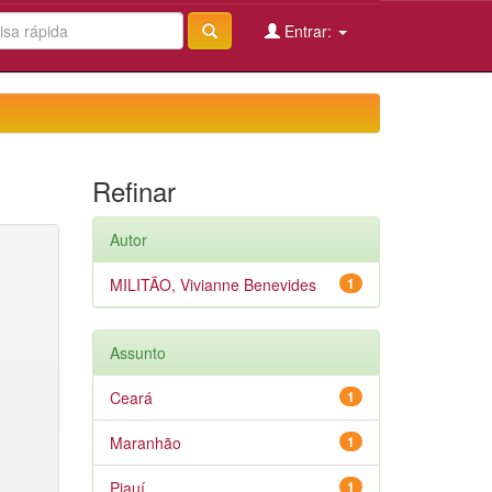
Entrar:
Refinar
Autor
MILITÃO, Vivianne Benevides
1
Assunto
Ceará
1
Maranhão
1
Piauí
1