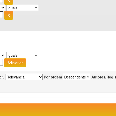
or:
Por ordem
Autores/Regi