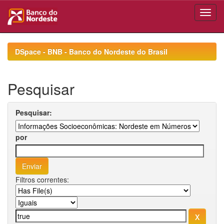
Skip
navigation
DSpace - BNB - Banco do Nordeste do Brasil
Pesquisar
Pesquisar:
por
Filtros correntes: