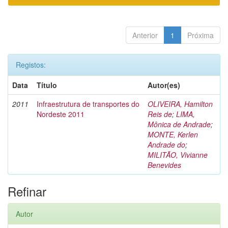
Anterior
1
Próxima
Registos:
Data
Título
Autor(es)
2011
Infraestrutura de transportes do
OLIVEIRA, Hamilton
Nordeste 2011
Reis de
;
LIMA,
Mônica de Andrade
;
MONTE, Kerlen
Andrade do
;
MILITÃO, Vivianne
Benevides
Refinar
Autor