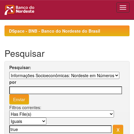
Skip
navigation
DSpace - BNB - Banco do Nordeste do Brasil
Pesquisar
Pesquisar:
por
Filtros correntes: