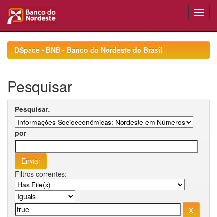
Skip
navigation
DSpace - BNB - Banco do Nordeste do Brasil
Pesquisar
Pesquisar:
por
Filtros correntes: