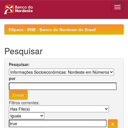
Skip
navigation
DSpace - BNB - Banco do Nordeste do Brasil
Pesquisar
Pesquisar:
por
Filtros correntes: