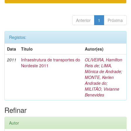
Anterior
1
Próxima
Registos:
Data
Título
Autor(es)
2011
Infraestrutura de transportes do
OLIVEIRA, Hamilton
Nordeste 2011
Reis de
;
LIMA,
Mônica de Andrade
;
MONTE, Kerlen
Andrade do
;
MILITÃO, Vivianne
Benevides
Refinar
Autor