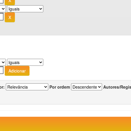
or:
Por ordem
Autores/Regi