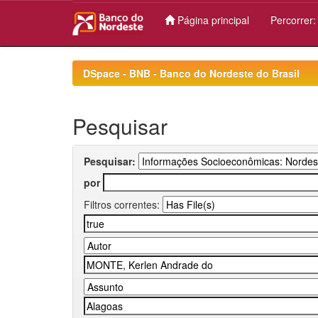
Página principal
Percorrer
Skip
navigation
DSpace - BNB - Banco do Nordeste do Brasil
Pesquisar
Pesquisar:
por
Filtros correntes: