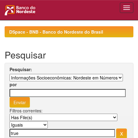
Skip
navigation
DSpace - BNB - Banco do Nordeste do Brasil
Pesquisar
Pesquisar:
por
Filtros correntes: