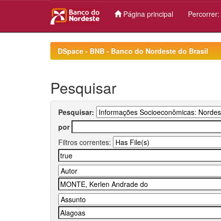
Página principal
Percorrer
Skip
navigation
DSpace - BNB - Banco do Nordeste do Brasil
Pesquisar
Pesquisar:
por
Filtros correntes: