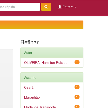
Entrar:
Refinar
Autor
OLIVEIRA, Hamilton Reis de
1
Assunto
Ceará
1
Maranhão
1
Modal de Transporte
1