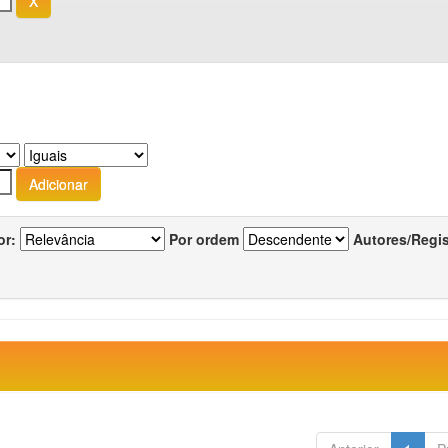
or:
Por ordem
Autores/Regi