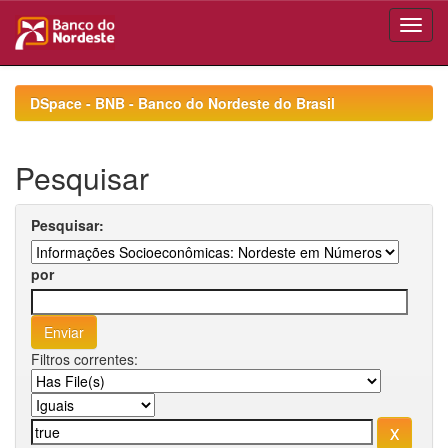
Skip
navigation
DSpace - BNB - Banco do Nordeste do Brasil
Pesquisar
Pesquisar:
por
Filtros correntes: