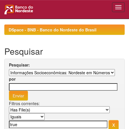
Skip
navigation
DSpace - BNB - Banco do Nordeste do Brasil
Pesquisar
Pesquisar:
por
Filtros correntes: