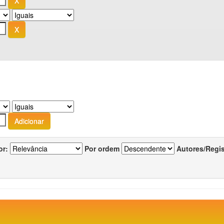
or:
Por ordem
Autores/Regi