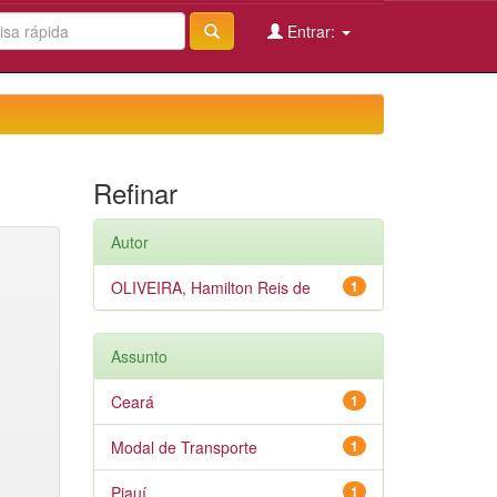
Entrar:
Refinar
Autor
OLIVEIRA, Hamilton Reis de
1
Assunto
Ceará
1
Modal de Transporte
1
Piauí
1