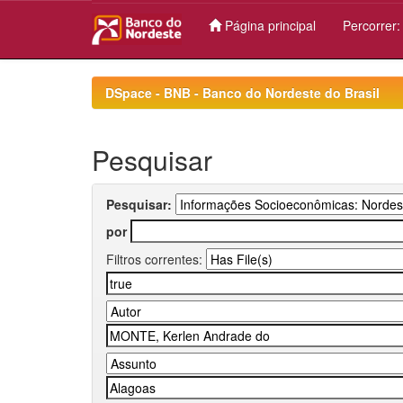
Página principal
Percorrer
Skip
navigation
DSpace - BNB - Banco do Nordeste do Brasil
Pesquisar
Pesquisar:
por
Filtros correntes: