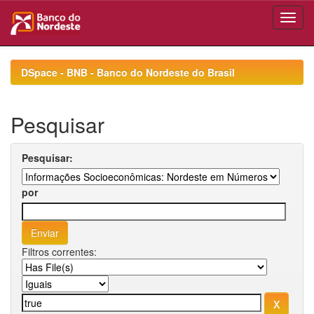
Skip
navigation
DSpace - BNB - Banco do Nordeste do Brasil
Pesquisar
Pesquisar:
por
Filtros correntes: