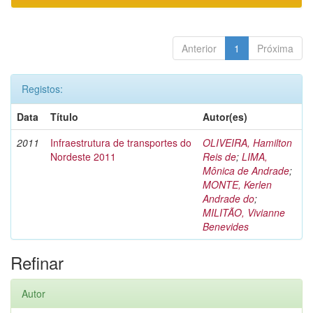
Anterior
1
Próxima
Registos:
Data
Título
Autor(es)
2011
Infraestrutura de transportes do
OLIVEIRA, Hamilton
Nordeste 2011
Reis de
;
LIMA,
Mônica de Andrade
;
MONTE, Kerlen
Andrade do
;
MILITÃO, Vivianne
Benevides
Refinar
Autor