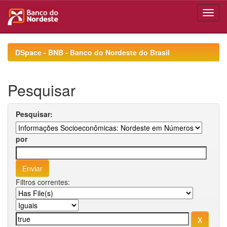
Skip
navigation
DSpace - BNB - Banco do Nordeste do Brasil
Pesquisar
Pesquisar:
por
Filtros correntes: