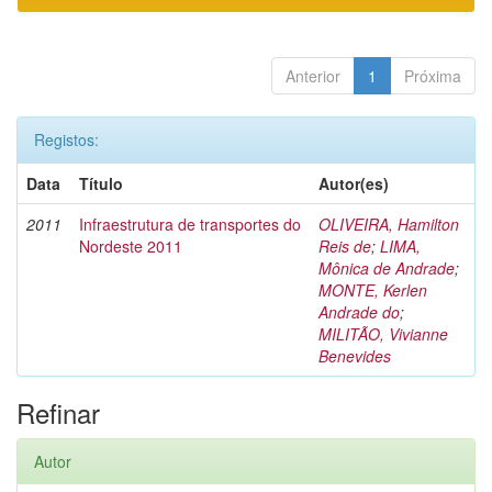
Anterior
1
Próxima
Registos:
Data
Título
Autor(es)
2011
Infraestrutura de transportes do
OLIVEIRA, Hamilton
Nordeste 2011
Reis de
;
LIMA,
Mônica de Andrade
;
MONTE, Kerlen
Andrade do
;
MILITÃO, Vivianne
Benevides
Refinar
Autor