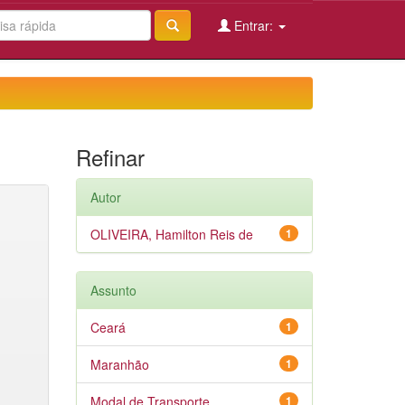
Entrar:
Refinar
Autor
OLIVEIRA, Hamilton Reis de
1
Assunto
Ceará
1
Maranhão
1
Modal de Transporte
1