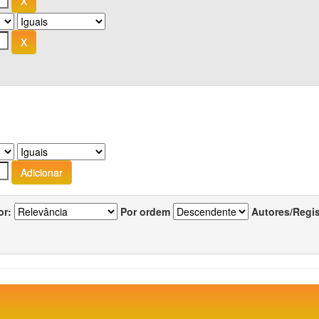
or:
Por ordem
Autores/Regi