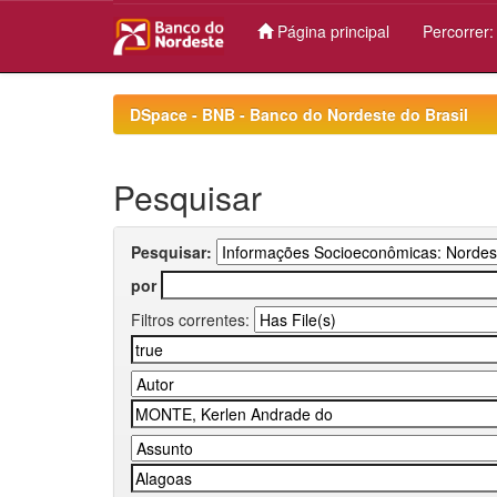
Página principal
Percorrer
Skip
navigation
DSpace - BNB - Banco do Nordeste do Brasil
Pesquisar
Pesquisar:
por
Filtros correntes: