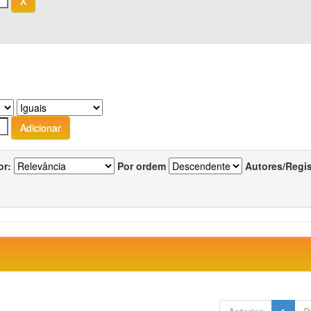
or:
Por ordem
Autores/Regi