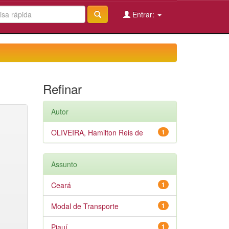
Entrar:
Refinar
Autor
OLIVEIRA, Hamilton Reis de
1
Assunto
Ceará
1
Modal de Transporte
1
Piauí
1