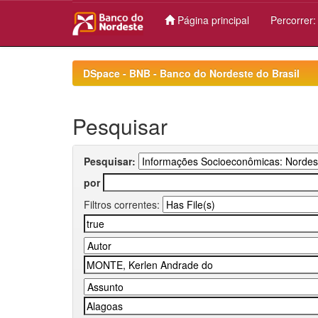
Página principal
Percorrer
Skip
navigation
DSpace - BNB - Banco do Nordeste do Brasil
Pesquisar
Pesquisar:
por
Filtros correntes: