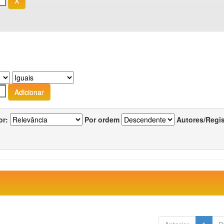
or:
Por ordem
Autores/Regi