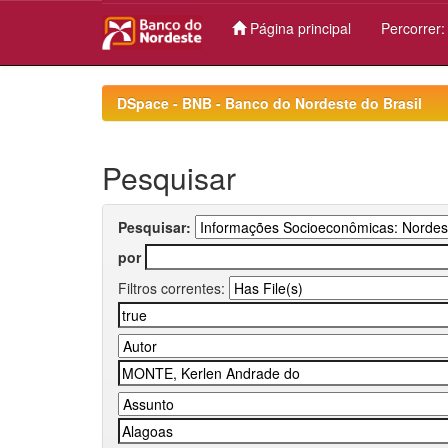
Página principal
Percorrer
Skip
navigation
DSpace - BNB - Banco do Nordeste do Brasil
Pesquisar
Pesquisar:
por
Filtros correntes: